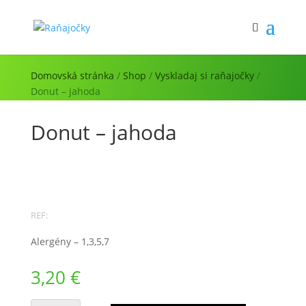
Domovská stránka
/
Shop
/
Vyskladaj si raňajočky
/
Donut – jahoda
Donut – jahoda
REF:
Alergény – 1,3,5,7
3,20
€