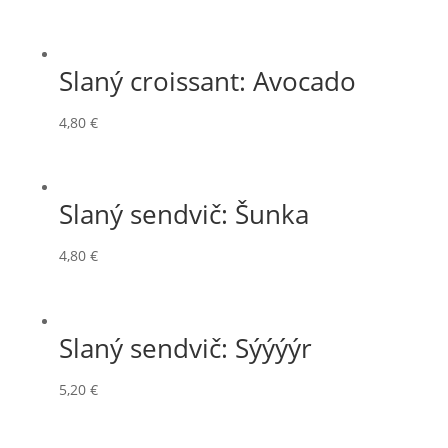
Slaný croissant: Avocado
4,80
€
Slaný sendvič: Šunka
4,80
€
Slaný sendvič: Sýýýýr
5,20
€