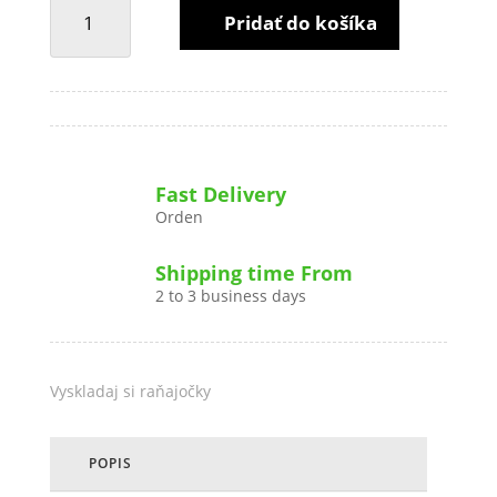
MNOŽSTVO
Pridať do košíka
DONUT
-
JAHODA
Fast Delivery
Orden
Shipping time From
2 to 3 business days
Vyskladaj si raňajočky
POPIS