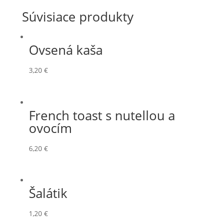
Súvisiace produkty
Ovsená kaša
3,20
€
French toast s nutellou a
ovocím
6,20
€
Šalátik
1,20
€