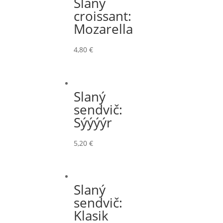
Slaný
croissant:
Mozarella
4,80
€
Slaný
sendvič:
Sýýýýr
5,20
€
Slaný
sendvič:
Klasik