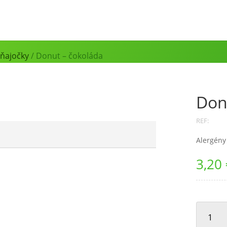
aňajočky
/ Donut – čokoláda
Don
REF:
Alergény 
3,20
MNOŽSTV
DONUT