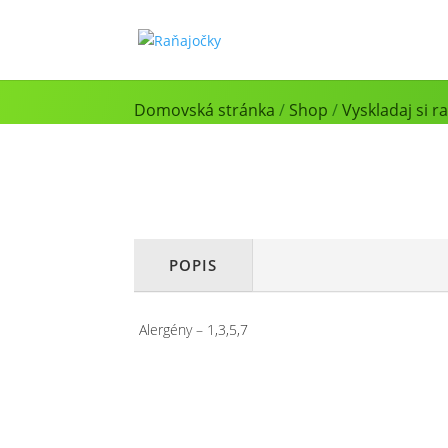
Domovská stránka
/
Shop
/
Vyskladaj si r
POPIS
Alergény – 1,3,5,7