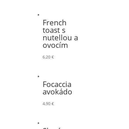
French
toast s
nutellou a
ovocím
6,20
€
Focaccia
avokádo
4,90
€