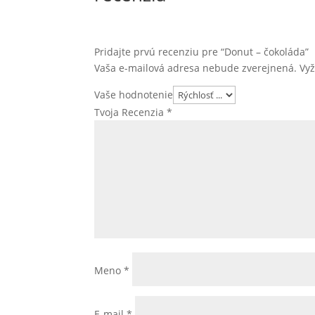
Pridajte prvú recenziu pre “Donut – čokoláda”
Vaša e-mailová adresa nebude zverejnená.
Vy
Vaše hodnotenie
Tvoja Recenzia
*
Meno
*
E-mail
*