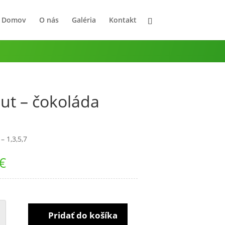
Domov
O nás
Galéria
Kontakt
ut – čokoláda
– 1,3,5,7
€
O
Pridať do košíka