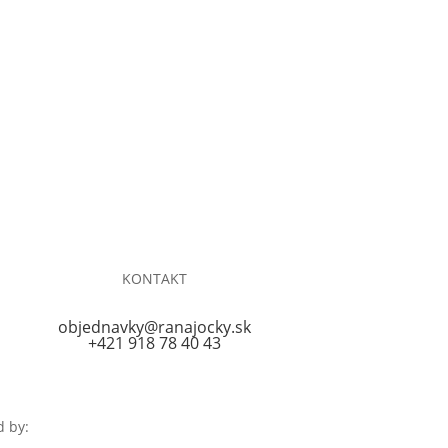
KONTAKT
objednavky@ranajocky.sk
+421 918 78 40 43
d by:
ICRA